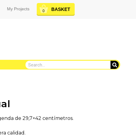
My Projects
BASKET
0
al
genda de 29,7×42 centímetros.
ra calidad.